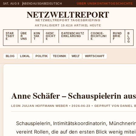
ÜBER UNS
KONTAKT
GESCHICHTE
SAT, AUG 8
ABENDAUSGABE
DEUTSCH
NETZWELTREPORT
NETZWELTREPORT TAGESBRIEFING
AKTUALISIERT 19:41
16 ARTIKEL HEUTE
STAR
ÜBE
KON
GESC
DATENSCHUTZ
COOKIE-
RUND
B
TSEIT
R
TAK
HICHT
ERKLÄRUNG
RICHTLINI
BRIE
L
E
UNS
T
E
E
F
O
G
BLOG
LOKAL
POLITIK
TECHNIK
WELT
WIRTSCHAFT
Anne Schäfer – Schauspielerin a
LEON JULIAN HOFFMANN WEBER • 2026-06-23 • GEPRUFT VON DANIEL
Schauspielerin, Intimitätskoordinatorin, Münchneri
vereint Rollen, die auf den ersten Blick wenig mite