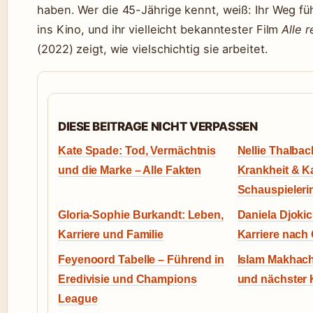
haben. Wer die 45-Jährige kennt, weiß: Ihr Weg f
ins Kino, und ihr vielleicht bekanntester Film
Alle 
(2022) zeigt, wie vielschichtig sie arbeitet.
DIESE BEITRAGE NICHT VERPASSEN
Kate Spade: Tod, Vermächtnis
Nellie Thalbac
und die Marke – Alle Fakten
Krankheit & Ka
Schauspieleri
Gloria-Sophie Burkandt: Leben,
Daniela Djoki
Karriere und Familie
Karriere nac
Feyenoord Tabelle – Führend in
Islam Makhach
Eredivisie und Champions
und nächster 
League