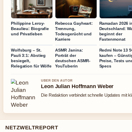
Philippine Leroy-
Rebecca Gayheart:
Ramadan 2026 i
Beaulieu: Biografie
Trennung,
Deutschland: W
und Privatleben
Todesgerücht und
beginnt der
Karriere
Fastenmonat
Wolfsburg – St.
ASMR Janina:
Redmi Note 13 
Pauli 3:1: Abstieg
Porträt der
kaufen – Günsti
besiegelt,
deutschen ASMR-
Preise, Tests un
Relegation für Wölfe
YouTuberin
Specs
UBER DEN AUTOR
Leon Julian Hoffmann Weber
Die Redaktion verbindet schnelle Updates mit k
NETZWELTREPORT