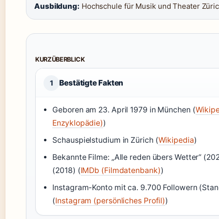
Ausbildung:
Hochschule für Musik und Theater Züri
KURZÜBERBLICK
Bestätigte Fakten
1
Geboren am 23. April 1979 in München (
Wikipe
Enzyklopädie)
)
Schauspielstudium in Zürich (
Wikipedia
)
Bekannte Filme: „Alle reden übers Wetter“ (20
(2018) (
IMDb (Filmdatenbank)
)
Instagram-Konto mit ca. 9.700 Followern (Sta
(
Instagram (persönliches Profil)
)