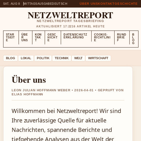
ÜBER UNS
KONTAKT
GESCHICHTE
SAT, AUG 8
MITTAGSAUSGABE
DEUTSCH
NETZWELTREPORT
NETZWELTREPORT TAGESBRIEFING
AKTUALISIERT 17:22
16 ARTIKEL HEUTE
STAR
ÜBE
KON
GESC
DATENSCHUTZ
COOKIE-
RUND
B
TSEIT
R
TAK
HICHT
ERKLÄRUNG
RICHTLINI
BRIE
L
E
UNS
T
E
E
F
O
G
BLOG
LOKAL
POLITIK
TECHNIK
WELT
WIRTSCHAFT
Über uns
LEON JULIAN HOFFMANN WEBER • 2026-04-01 • GEPRUFT VON
ELIAS HOFFMANN
Willkommen bei Netzweltreport! Wir sind
Ihre zuverlässige Quelle für aktuelle
Nachrichten, spannende Berichte und
tiefgehende Analysen aus der Welt der