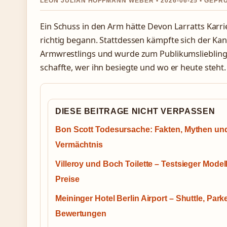
LEON JULIAN HOFFMANN WEBER • 2026-06-25 • GEPR
Ein Schuss in den Arm hätte Devon Larratts Karr
richtig begann. Stattdessen kämpfte sich der Kan
Armwrestlings und wurde zum Publikumsliebling –
schaffte, wer ihn besiegte und wo er heute steht.
DIESE BEITRAGE NICHT VERPASSEN
Bon Scott Todesursache: Fakten, Mythen und
Vermächtnis
Villeroy und Boch Toilette – Testsieger Model
Preise
Meininger Hotel Berlin Airport – Shuttle, Par
Bewertungen