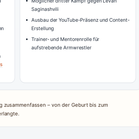
h
Möglicher dritter Kampf gegen Levan
Saginashvili
Ausbau der YouTube-Präsenz und Content-
hn
Erstellung
Trainer- und Mentorenrolle für
aufstrebende Armwrestler
n
ss
ng zusammenfassen – von der Geburt bis zum
rlangte.