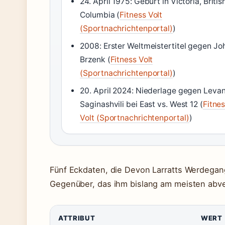
24. April 1975: Geburt in Victoria, Britis
Columbia (
Fitness Volt
(Sportnachrichtenportal)
)
2008: Erster Weltmeistertitel gegen Jo
Brzenk (
Fitness Volt
(Sportnachrichtenportal)
)
20. April 2024: Niederlage gegen Leva
Saginashvili bei East vs. West 12 (
Fitne
Volt (Sportnachrichtenportal)
)
Fünf Eckdaten, die Devon Larratts Werdega
Gegenüber, das ihm bislang am meisten abve
ATTRIBUT
WERT