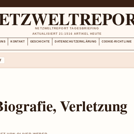
ETZWELTREPO
NETZWELTREPORT TAGESBRIEFING
AKTUALISIERT 21:15
16 ARTIKEL HEUTE
UNS
KONTAKT
GESCHICHTE
DATENSCHUTZERKLÄRUNG
COOKIE-RICHTLINIE
T
iografie, Verletzung