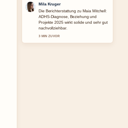
Jonas Wagner
Gute Verifikationsarbeit zu Nellie
Thalbach: Familie, Krankheit &#038;
Karriere der.... Mehr Medien sollten so
schreiben.
5 MIN ZUVOR