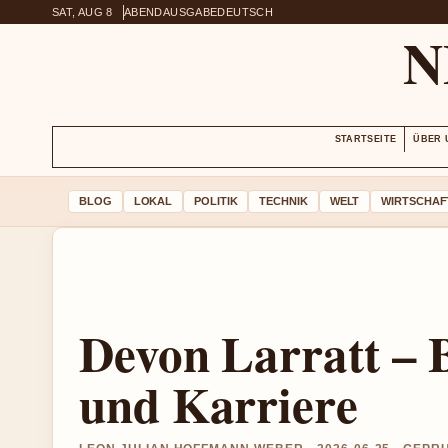
SAT, AUG 8
ABENDAUSGABE
DEUTSCH
N
STARTSEITE
ÜBER 
BLOG
LOKAL
POLITIK
TECHNIK
WELT
WIRTSCHAF
Devon Larratt – B
und Karriere