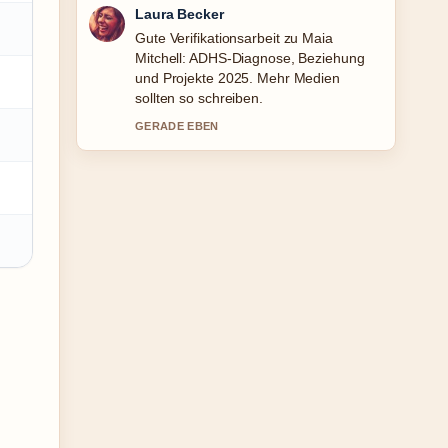
Nico Hoffmann
Starke Einordnung zu Nellie Thalbach:
Familie, Krankheit &#038; Karriere
der.... Das ist die klarste
Zusammenfassung, die ich heute
gesehen habe.
3 MIN ZUVOR