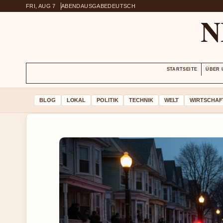
FRI, AUG 7
ABENDAUSGABE
DEUTSCH
N
STARTSEITE
ÜBER 
BLOG
LOKAL
POLITIK
TECHNIK
WELT
WIRTSCHAF