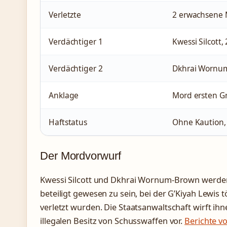
Verletzte
2 erwachsene M
Verdächtiger 1
Kwessi Silcott
Verdächtiger 2
Dkhrai Wornum
Anklage
Mord ersten Gr
Haftstatus
Ohne Kaution,
Der Mordvorwurf
Kwessi Silcott und Dkhrai Wornum-Brown werden 
beteiligt gewesen zu sein, bei der G’Kiyah Lewis 
verletzt wurden. Die Staatsanwaltschaft wirft ih
illegalen Besitz von Schusswaffen vor.
Berichte v