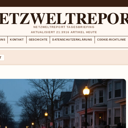
ETZWELTREPO
NETZWELTREPORT TAGESBRIEFING
AKTUALISIERT 21:39
16 ARTIKEL HEUTE
UNS
KONTAKT
GESCHICHTE
DATENSCHUTZERKLÄRUNG
COOKIE-RICHTLINIE
T