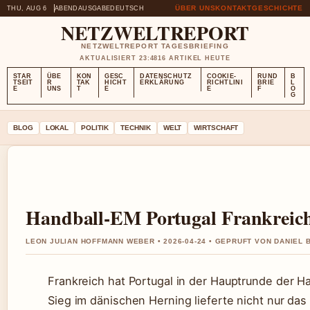
ÜBER UNS
KONTAKT
GESCHICHTE
THU, AUG 6
ABENDAUSGABE
DEUTSCH
NETZWELTREPORT
NETZWELTREPORT TAGESBRIEFING
AKTUALISIERT 23:48
16 ARTIKEL HEUTE
STAR
ÜBE
KON
GESC
DATENSCHUTZ
COOKIE-
RUND
B
TSEIT
R
TAK
HICHT
ERKLÄRUNG
RICHTLINI
BRIE
L
E
UNS
T
E
E
F
O
G
BLOG
LOKAL
POLITIK
TECHNIK
WELT
WIRTSCHAFT
Handball-EM Portugal Frankreich
LEON JULIAN HOFFMANN WEBER • 2026-04-24 • GEPRUFT VON DANIEL
Frankreich hat Portugal in der Hauptrunde der H
Sieg im dänischen Herning lieferte nicht nur da