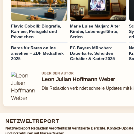
Flavio Cobolli: Biografie,
Marie Luise Marjan: Alter,
Sc
Karriere, Preisgeld und
Kinder, Lebensgefährte,
Sy
Privatleben
Serien
er
Bares für Rares online
FC Bayern München:
Ne
ansehen – ZDF Mediathek
Dauerkarte, Schulden,
Kr
2025
Gehälter & Kader 2025
Sc
UBER DEN AUTOR
Leon Julian Hoffmann Weber
Die Redaktion verbindet schnelle Updates mit k
NETZWELTREPORT
Netzweltreport Redaktion veroffentlicht verifizierte Berichte, Kontext-Update
und Korrekturen mit klaren Quellen.