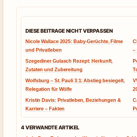
DIESE BEITRAGE NICHT VERPASSEN
Nicole Wallace 2025: Baby-Gerüchte, Filme
C
und Privatleben
–
Szegediner Gulasch Rezept: Herkunft,
P
Zutaten und Zubereitung
T
Wolfsburg – St. Pauli 3:1: Abstieg besiegelt,
V
Relegation für Wölfe
2
Kristin Davis: Privatleben, Beziehungen &
C
Karriere – Fakten
P
4 VERWANDTE ARTIKEL