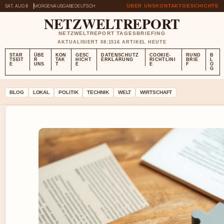
SAT, AUG 8
MORGENAUSGABE
DEUTSCH
ÜBER UNS
KONTAKT
GESCHICHTE
NETZWELTREPORT
NETZWELTREPORT TAGESBRIEFING
AKTUALISIERT 08:15
16 ARTIKEL HEUTE
STAR
ÜBE
KON
GESC
DATENSCHUTZ
COOKIE-
RUND
B
TSEIT
R
TAK
HICHT
ERKLÄRUNG
RICHTLINI
BRIE
L
E
UNS
T
E
E
F
O
G
BLOG
LOKAL
POLITIK
TECHNIK
WELT
WIRTSCHAFT