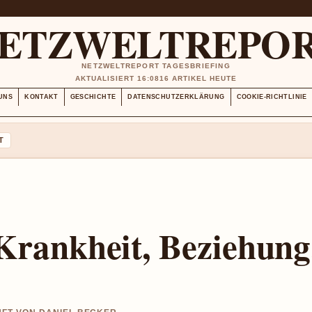
ETZWELTREPO
NETZWELTREPORT TAGESBRIEFING
AKTUALISIERT 16:08
16 ARTIKEL HEUTE
UNS
KONTAKT
GESCHICHTE
DATENSCHUTZERKLÄRUNG
COOKIE-RICHTLINIE
T
 Krankheit, Beziehung