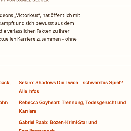
UFT VON DANIEL BECKER
deons „Victorious“, hat öffentlich mit
kämpft und sich bewusst aus dem
ie verlässlichen Fakten zu ihrer
ktuellen Karriere zusammen – ohne
back,
Sekiro: Shadows Die Twice – schwerstes Spiel?
Alle Infos
bahn
Rebecca Gayheart: Trennung, Todesgerücht und
Karriere
Gabriel Raab: Bozen-Krimi-Star und