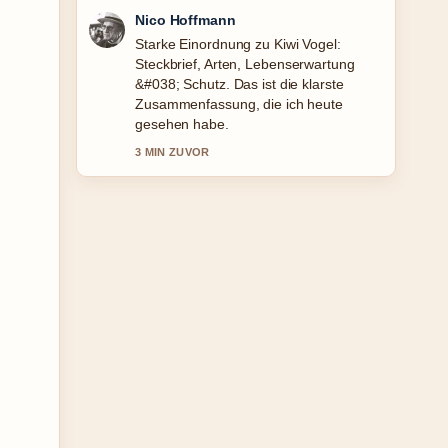
Hannah Weber
Verfolge Maia Mitchell: ADHS-
Diagnose, Beziehung und Projekte
2025 genau – schaetze den
ausgewogenen Ton hier.
5 MIN ZUVOR