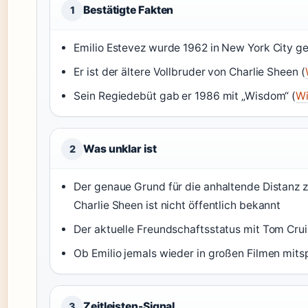
Bestätigte Fakten
1
Emilio Estevez wurde 1962 in New York City g
Er ist der ältere Vollbruder von Charlie Sheen (
Sein Regiedebüt gab er 1986 mit „Wisdom“ (
Wi
Was unklar ist
2
Der genaue Grund für die anhaltende Distanz 
Charlie Sheen ist nicht öffentlich bekannt
Der aktuelle Freundschaftsstatus mit Tom Crui
Ob Emilio jemals wieder in großen Filmen mitspi
Zeitleisten-Signal
3