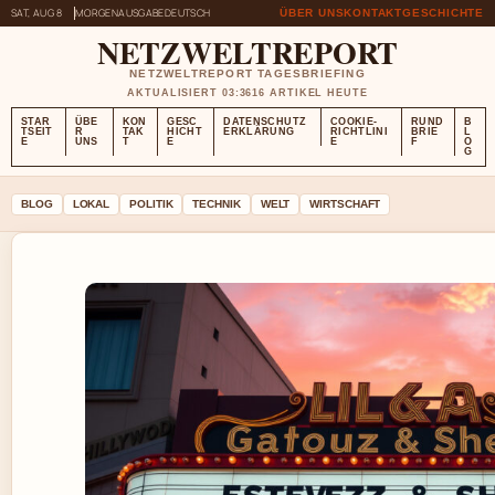
SAT, AUG 8
MORGENAUSGABE
DEUTSCH
ÜBER UNS
KONTAKT
GESCHICHTE
NETZWELTREPORT
NETZWELTREPORT TAGESBRIEFING
AKTUALISIERT 03:36
16 ARTIKEL HEUTE
STAR
ÜBE
KON
GESC
DATENSCHUTZ
COOKIE-
RUND
B
TSEIT
R
TAK
HICHT
ERKLÄRUNG
RICHTLINI
BRIE
L
E
UNS
T
E
E
F
O
G
BLOG
LOKAL
POLITIK
TECHNIK
WELT
WIRTSCHAFT