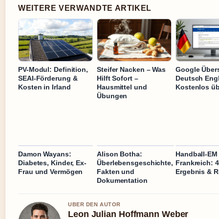
WEITERE VERWANDTE ARTIKEL
PV-Modul: Definition,
Steifer Nacken – Was
Google Übers
SEAI-Förderung &
Hilft Sofort –
Deutsch Engl
Kosten in Irland
Hausmittel und
Kostenlos üb
Übungen
Damon Wayans:
Alison Botha:
Handball-EM 
Diabetes, Kinder, Ex-
Überlebensgeschichte,
Frankreich: 4
Frau und Vermögen
Fakten und
Ergebnis & 
Dokumentation
UBER DEN AUTOR
Leon Julian Hoffmann Weber