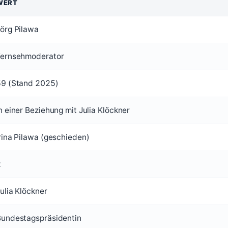
WERT
örg Pilawa
Fernsehmoderator
59 (Stand 2025)
n einer Beziehung mit Julia Klöckner
rina Pilawa (geschieden)
2
ulia Klöckner
undestagspräsidentin