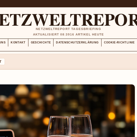
ETZWELTREPO
NETZWELTREPORT TAGESBRIEFING
AKTUALISIERT 08:39
16 ARTIKEL HEUTE
UNS
KONTAKT
GESCHICHTE
DATENSCHUTZERKLÄRUNG
COOKIE-RICHTLINIE
T