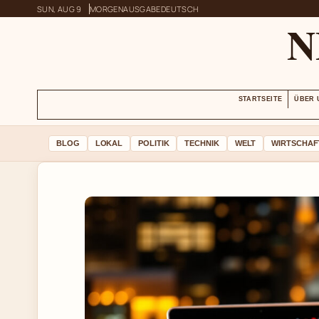
SUN, AUG 9
MORGENAUSGABE
DEUTSCH
N
STARTSEITE
ÜBER 
BLOG
LOKAL
POLITIK
TECHNIK
WELT
WIRTSCHAF