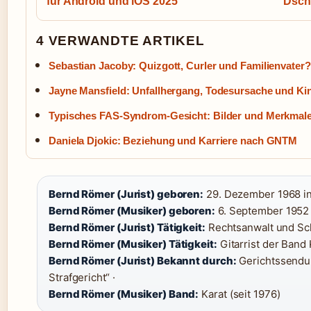
für Android und iOS 2025
Dsch
4 VERWANDTE ARTIKEL
Sebastian Jacoby: Quizgott, Curler und Familienvater?
Jayne Mansfield: Unfallhergang, Todesursache und Ki
Typisches FAS-Syndrom-Gesicht: Bilder und Merkmal
Daniela Djokic: Beziehung und Karriere nach GNTM
Bernd Römer (Jurist) geboren:
29. Dezember 1968 in
Bernd Römer (Musiker) geboren:
6. September 1952 i
Bernd Römer (Jurist) Tätigkeit:
Rechtsanwalt und Sch
Bernd Römer (Musiker) Tätigkeit:
Gitarrist der Band 
Bernd Römer (Jurist) Bekannt durch:
Gerichtssendun
Strafgericht“ ·
Bernd Römer (Musiker) Band:
Karat (seit 1976)