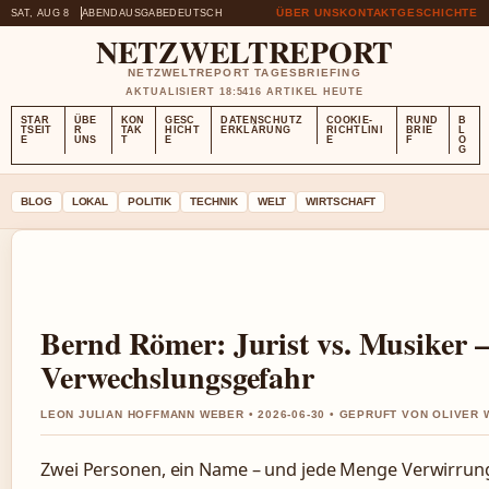
ÜBER UNS
KONTAKT
GESCHICHTE
SAT, AUG 8
ABENDAUSGABE
DEUTSCH
NETZWELTREPORT
NETZWELTREPORT TAGESBRIEFING
AKTUALISIERT 18:54
16 ARTIKEL HEUTE
STAR
ÜBE
KON
GESC
DATENSCHUTZ
COOKIE-
RUND
B
TSEIT
R
TAK
HICHT
ERKLÄRUNG
RICHTLINI
BRIE
L
E
UNS
T
E
E
F
O
G
BLOG
LOKAL
POLITIK
TECHNIK
WELT
WIRTSCHAFT
Bernd Römer: Jurist vs. Musiker 
Verwechslungsgefahr
LEON JULIAN HOFFMANN WEBER • 2026-06-30 • GEPRUFT VON OLIVER
Zwei Personen, ein Name – und jede Menge Verwirrung