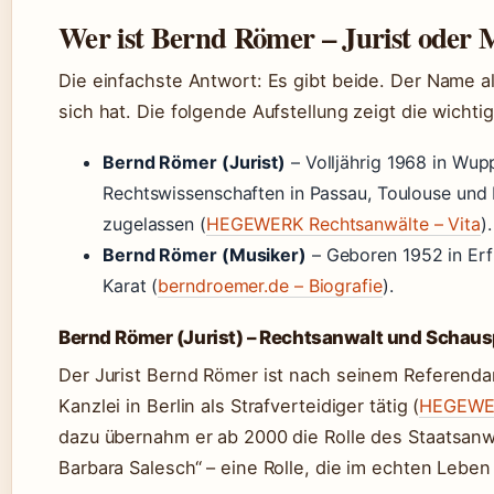
Wer ist Bernd Römer – Jurist oder 
Die einfachste Antwort: Es gibt beide. Der Name al
sich hat. Die folgende Aufstellung zeigt die wicht
Bernd Römer (Jurist)
– Volljährig 1968 in Wup
Rechtswissenschaften in Passau, Toulouse und 
zugelassen (
HEGEWERK Rechtsanwälte – Vita
).
Bernd Römer (Musiker)
– Geboren 1952 in Erfu
Karat (
berndroemer.de – Biografie
).
Bernd Römer (Jurist) – Rechtsanwalt und Schaus
Der Jurist Bernd Römer ist nach seinem Referendar
Kanzlei in Berlin als Strafverteidiger tätig (
HEGEWER
dazu übernahm er ab 2000 die Rolle des Staatsanwa
Barbara Salesch“ – eine Rolle, die im echten Lebe