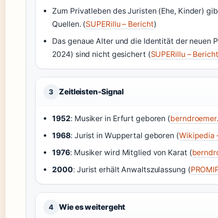
Zum Privatleben des Juristen (Ehe, Kinder) gib
Quellen. (
SUPERillu – Bericht
)
Das genaue Alter und die Identität der neuen 
2024) sind nicht gesichert (
SUPERillu – Berich
Zeitleisten-Signal
3
1952
: Musiker in Erfurt geboren (
berndroemer.
1968
: Jurist in Wuppertal geboren (
Wikipedia –
1976
: Musiker wird Mitglied von Karat (
berndr
2000
: Jurist erhält Anwaltszulassung (
PROMIP
Wie es weitergeht
4