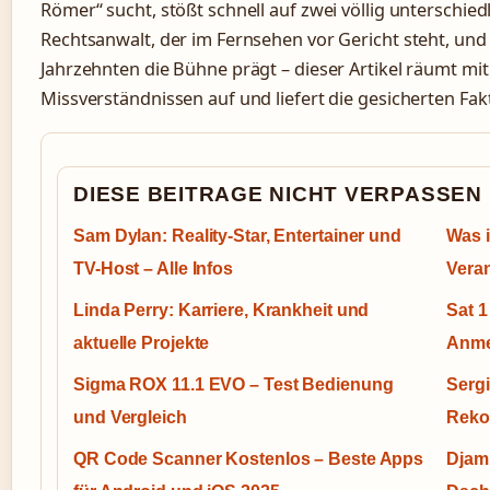
Römer“ sucht, stößt schnell auf zwei völlig unterschied
Rechtsanwalt, der im Fernsehen vor Gericht steht, und 
Jahrzehnten die Bühne prägt – dieser Artikel räumt mi
Missverständnissen auf und liefert die gesicherten Fa
DIESE BEITRAGE NICHT VERPASSEN
Sam Dylan: Reality-Star, Entertainer und
Was i
TV-Host – Alle Infos
Vera
Linda Perry: Karriere, Krankheit und
Sat 1
aktuelle Projekte
Anme
Sigma ROX 11.1 EVO – Test Bedienung
Sergi
und Vergleich
Rekor
QR Code Scanner Kostenlos – Beste Apps
Djami