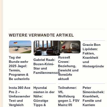
WEITERE VERWANDTE ARTIKEL
Gracie Bon
Lipödem:
Fakten,
Tag der
Russell
Krankheit
Gabriel Raab:
Bunde wehr
Crowe:
und
Bozen-Krimi-
2025 Jagel:
Beziehung,
Hintergründe
Star und
Termin,
Gewicht und
Familienmensch
Programm &
Vorwürfe
Be ucherinfo
aktuell
Insta 360 Ace
Hyundai
Teilnehmer:
Peter
Pro 2 –
mieten in der
VfL
Simonischek:
Umfassender
Nähe:
Wolfsburg
Krankheit,
Test und
Günstige
gegen 1. FSV
Familie und
Vergleich
Tipps &
Mainz 05
Karriere