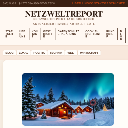
SAT, AUG 8
MITTAGSAUSGABE
DEUTSCH
ÜBER UNS
KONTAKT
GESCHICHTE
NETZWELTREPORT
NETZWELTREPORT TAGESBRIEFING
AKTUALISIERT 12:40
16 ARTIKEL HEUTE
STAR
ÜBE
KON
GESC
DATENSCHUTZ
COOKIE-
RUND
B
TSEIT
R
TAK
HICHT
ERKLÄRUNG
RICHTLINI
BRIE
L
E
UNS
T
E
E
F
O
G
BLOG
LOKAL
POLITIK
TECHNIK
WELT
WIRTSCHAFT