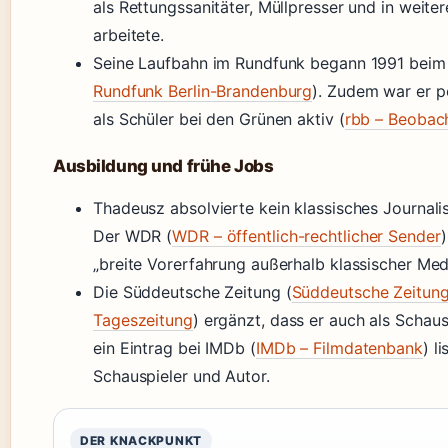
als Rettungssanitäter, Müllpresser und in weite
arbeitete.
Seine Laufbahn im Rundfunk begann 1991 bei
Rundfunk Berlin-Brandenburg
). Zudem war er p
als Schüler bei den Grünen aktiv (
rbb – Beobac
Ausbildung und frühe Jobs
Thadeusz absolvierte kein klassisches Journal
Der WDR (
WDR – öffentlich-rechtlicher Sender
„breite Vorerfahrung außerhalb klassischer Med
Die Süddeutsche Zeitung (
Süddeutsche Zeitung
Tageszeitung
) ergänzt, dass er auch als Schaus
ein Eintrag bei IMDb (
IMDb – Filmdatenbank
) li
Schauspieler und Autor.
DER KNACKPUNKT