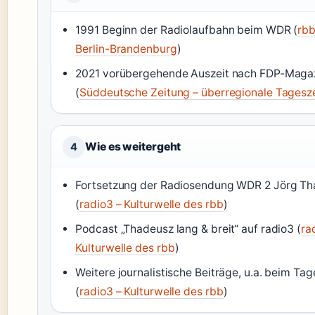
1991 Beginn der Radiolaufbahn beim WDR (
rbb
Berlin-Brandenburg
)
2021 vorübergehende Auszeit nach FDP-Magaz
(
Süddeutsche Zeitung – überregionale Tagesz
Wie es weitergeht
4
Fortsetzung der Radiosendung WDR 2 Jörg T
(
radio3 – Kulturwelle des rbb
)
Podcast „Thadeusz lang & breit“ auf radio3 (
ra
Kulturwelle des rbb
)
Weitere journalistische Beiträge, u.a. beim Ta
(
radio3 – Kulturwelle des rbb
)