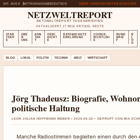
ÜBER UNS
KONTAKT
GESCHICHTE
SAT, AUG 8
MITTAGSAUSGABE
DEUTSCH
NETZWELTREPORT
NETZWELTREPORT TAGESBRIEFING
AKTUALISIERT 17:06
16 ARTIKEL HEUTE
STAR
ÜBE
KON
GESC
DATENSCHUTZ
COOKIE-
RUND
B
TSEIT
R
TAK
HICHT
ERKLÄRUNG
RICHTLINI
BRIE
L
E
UNS
T
E
E
F
O
G
BLOG
LOKAL
POLITIK
TECHNIK
WELT
WIRTSCHAFT
Jörg Thadeusz: Biografie, Wohno
politische Haltung
LEON JULIAN HOFFMANN WEBER • 2026-06-23 • GEPRUFT VON MIA SCH
Manche Radiostimmen begleiten einen durch den A