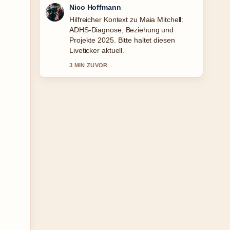
Hannah Weber
Die Berichterstattung zu Nellie
Thalbach: Familie, Krankheit &#038;
Karriere der... wirkt solide und sehr gut
nachvollziehbar.
5 MIN ZUVOR