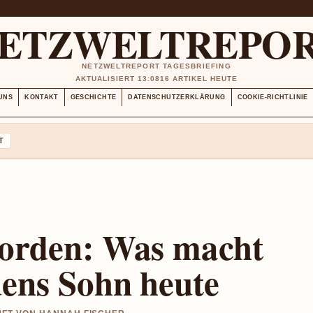
ETZWELTREPO
NETZWELTREPORT TAGESBRIEFING
AKTUALISIERT 13:08
16 ARTIKEL HEUTE
UNS
KONTAKT
GESCHICHTE
DATENSCHUTZERKLÄRUNG
COOKIE-RICHTLINIE
T
vorden: Was macht
dens Sohn heute