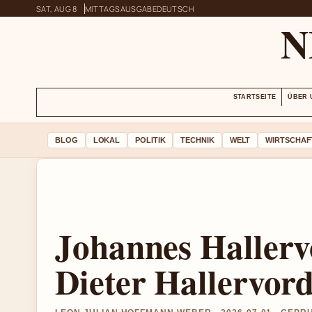
SAT, AUG 8
MITTAGSAUSGABE
DEUTSCH
N
STARTSEITE
ÜBER 
BLOG
LOKAL
POLITIK
TECHNIK
WELT
WIRTSCHAF
Johannes Haller
Dieter Hallervor