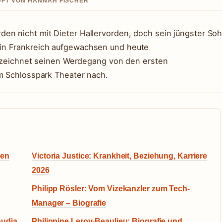
RUFT VON HANNAH FISCHER
en nicht mit Dieter Hallervorden, doch sein jüngster So
in Frankreich aufgewachsen und heute
el zeichnet seinen Werdegang von den ersten
im Schlosspark Theater nach.
ren
Victoria Justice: Krankheit, Beziehung, Karriere
2026
Philipp Rösler: Vom Vizekanzler zum Tech-
Manager – Biografie
audia
Philippine Leroy-Beaulieu: Biografie und