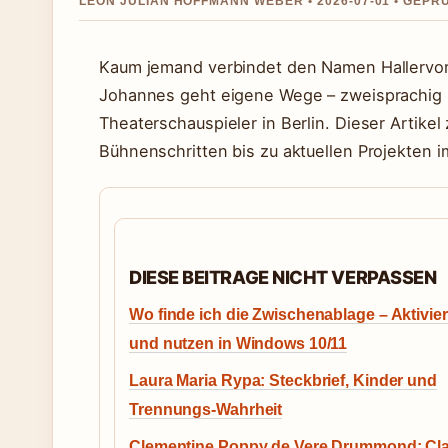
LEON JULIAN HOFFMANN WEBER • 2026-07-01 • GEP
Kaum jemand verbindet den Namen Hallervord
Johannes geht eigene Wege – zweisprachig 
Theaterschauspieler in Berlin. Dieser Artik
Bühnenschritten bis zu aktuellen Projekten 
DIESE BEITRAGE NICHT VERPASSEN
Wo finde ich die Zwischenablage – Aktivie
und nutzen in Windows 10/11
Laura Maria Rypa: Steckbrief, Kinder und
Trennungs-Wahrheit
Clementine Poppy de Vere Drummond: Cl