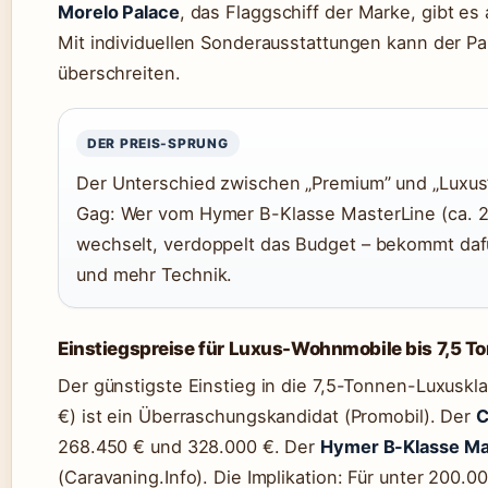
Morelo Palace
, das Flaggschiff der Marke, gibt es
Mit individuellen Sonderausstattungen kann der Pa
überschreiten.
DER PREIS-SPRUNG
Der Unterschied zwischen „Premium” und „Luxus” 
Gag: Wer vom Hymer B-Klasse MasterLine (ca. 2
wechselt, verdoppelt das Budget – bekommt dafü
und mehr Technik.
Einstiegspreise für Luxus-Wohnmobile bis 7,5 T
Der günstigste Einstieg in die 7,5-Tonnen-Luxusk
€) ist ein Überraschungskandidat (Promobil). Der
C
268.450 € und 328.000 €. Der
Hymer B-Klasse Ma
(Caravaning.Info). Die Implikation: Für unter 200.0