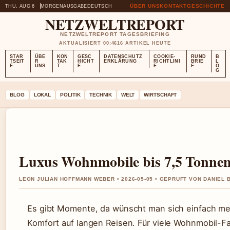
ÜBER UNS
KONTAKT
GESCHICHTE
THU, AUG 6
MORGENAUSGABE
DEUTSCH
NETZWELTREPORT
NETZWELTREPORT TAGESBRIEFING
AKTUALISIERT 00:46
16 ARTIKEL HEUTE
STAR
ÜBE
KON
GESC
DATENSCHUTZ
COOKIE-
RUND
B
TSEIT
R
TAK
HICHT
ERKLÄRUNG
RICHTLINI
BRIE
L
E
UNS
T
E
E
F
O
G
BLOG
LOKAL
POLITIK
TECHNIK
WELT
WIRTSCHAFT
Luxus Wohnmobile bis 7,5 Tonnen:
LEON JULIAN HOFFMANN WEBER • 2026-05-05 • GEPRUFT VON DANIEL
Es gibt Momente, da wünscht man sich einfach meh
Komfort auf langen Reisen. Für viele Wohnmobil-F