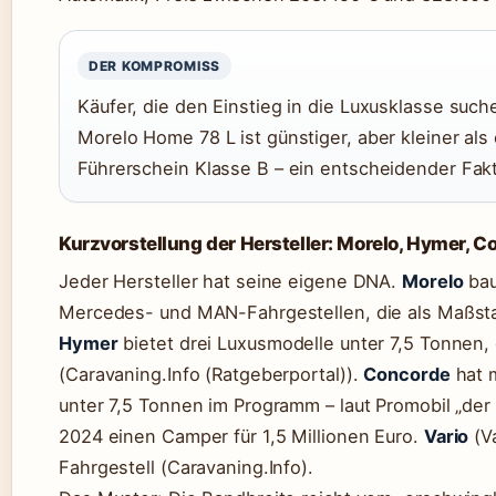
DER KOMPROMISS
Käufer, die den Einstieg in die Luxusklasse suc
Morelo Home 78 L ist günstiger, aber kleiner als 
Führerschein Klasse B – ein entscheidender Fakto
Kurzvorstellung der Hersteller: Morelo, Hymer, C
Jeder Hersteller hat seine eigene DNA.
Morelo
bau
Mercedes- und MAN-Fahrgestellen, die als Maßsta
Hymer
bietet drei Luxusmodelle unter 7,5 Tonnen,
(Caravaning.Info (Ratgeberportal)).
Concorde
hat m
unter 7,5 Tonnen im Programm – laut Promobil „der 
2024 einen Camper für 1,5 Millionen Euro.
Vario
(Va
Fahrgestell (Caravaning.Info).