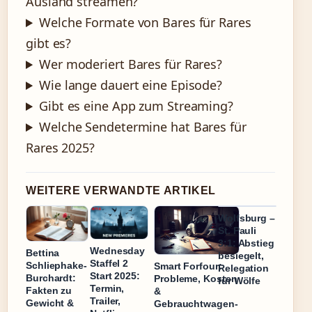
Ausland streamen?
Welche Formate von Bares für Rares
gibt es?
Wer moderiert Bares für Rares?
Wie lange dauert eine Episode?
Gibt es eine App zum Streaming?
Welche Sendetermine hat Bares für
Rares 2025?
WEITERE VERWANDTE ARTIKEL
Wolfsburg –
St. Pauli
3:1: Abstieg
Wednesday
Bettina
besiegelt,
Staffel 2
Schliephake-
Smart Forfour:
Relegation
Start 2025:
Burchardt:
Probleme, Kosten
für Wölfe
Termin,
Fakten zu
&
Trailer,
Gewicht &
Gebrauchtwagen-