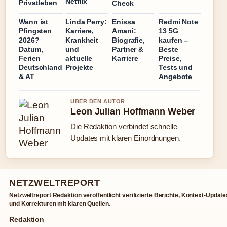
Netflix
Privatleben
Check
Wann ist
Linda Perry:
Enissa
Redmi Note
Pfingsten
Karriere,
Amani:
13 5G
2026?
Krankheit
Biografie,
kaufen –
Datum,
und
Partner &
Beste
Ferien
aktuelle
Karriere
Preise,
Deutschland
Projekte
Tests und
& AT
Angebote
UBER DEN AUTOR
Leon Julian Hoffmann Weber
Die Redaktion verbindet schnelle
Updates mit klaren Einordnungen.
NETZWELTREPORT
Netzweltreport Redaktion veroffentlicht verifizierte Berichte, Kontext-Update
und Korrekturen mit klaren Quellen.
Redaktion