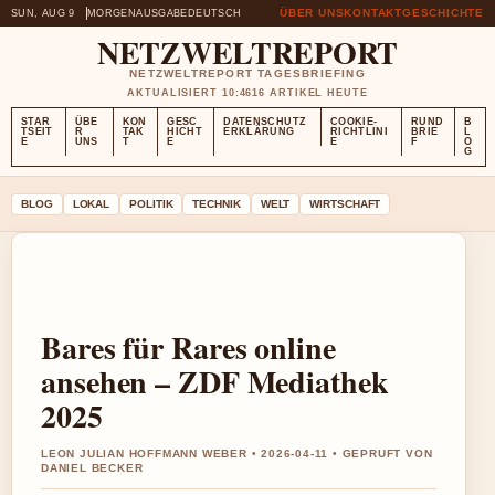
ÜBER UNS
KONTAKT
GESCHICHTE
SUN, AUG 9
MORGENAUSGABE
DEUTSCH
NETZWELTREPORT
NETZWELTREPORT TAGESBRIEFING
AKTUALISIERT 10:46
16 ARTIKEL HEUTE
STAR
ÜBE
KON
GESC
DATENSCHUTZ
COOKIE-
RUND
B
TSEIT
R
TAK
HICHT
ERKLÄRUNG
RICHTLINI
BRIE
L
E
UNS
T
E
E
F
O
G
BLOG
LOKAL
POLITIK
TECHNIK
WELT
WIRTSCHAFT
Bares für Rares online
ansehen – ZDF Mediathek
2025
LEON JULIAN HOFFMANN WEBER • 2026-04-11 • GEPRUFT VON
DANIEL BECKER