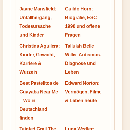
Jayne Mansfield:
Guildo Horn:
Unfallhergang,
Biografie, ESC
Todesursache
1998 und offene
und Kinder
Fragen
Christina Aguilera:
Tallulah Belle
Kinder, Gewicht,
Willis: Autismus-
Karriere &
Diagnose und
Wurzeln
Leben
Best Pastelitos de
Edward Norton:
Guayaba Near Me
Vermögen, Filme
– Wo in
& Leben heute
Deutschland
finden
Tainted Grail The
Luna Wedler: