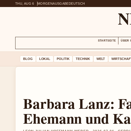
THU, AUG 6
MORGENAUSGABE
DEUTSCH
N
STARTSEITE
ÜBER 
BLOG
LOKAL
POLITIK
TECHNIK
WELT
WIRTSCHAF
Barbara Lanz: Fa
Ehemann und Kar