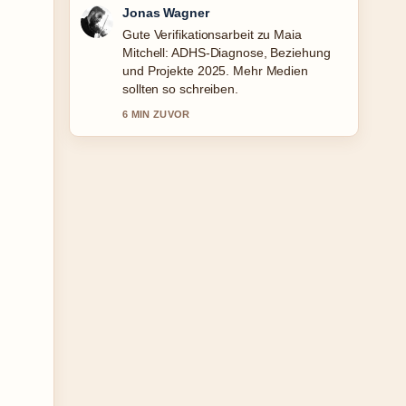
Lena Schmidt
Starke Einordnung zu Nellie Thalbach:
Familie, Krankheit &#038; Karriere
der.... Das ist die klarste
Zusammenfassung, die ich heute
gesehen habe.
8 MIN ZUVOR