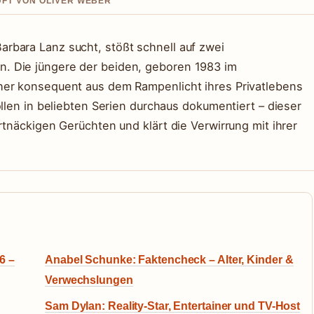
UFT VON OLIVER WEBER
rbara Lanz sucht, stößt schnell auf zwei
. Die jüngere der beiden, geboren 1983 im
her konsequent aus dem Rampenlicht ihres Privatlebens
ollen in beliebten Serien durchaus dokumentiert – dieser
rtnäckigen Gerüchten und klärt die Verwirrung mit ihrer
6 –
Anabel Schunke: Faktencheck – Alter, Kinder &
Verwechslungen
Sam Dylan: Reality-Star, Entertainer und TV-Host