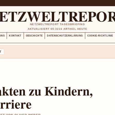
ETZWELTREPO
NETZWELTREPORT TAGESBRIEFING
AKTUALISIERT 05:32
16 ARTIKEL HEUTE
UNS
KONTAKT
GESCHICHTE
DATENSCHUTZERKLÄRUNG
COOKIE-RICHTLINIE
T
kten zu Kindern,
riere