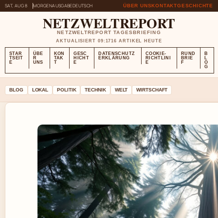
SAT, AUG 8
MORGENAUSGABE
DEUTSCH
ÜBER UNS
KONTAKT
GESCHICHTE
NETZWELTREPORT
NETZWELTREPORT TAGESBRIEFING
AKTUALISIERT 09:17
16 ARTIKEL HEUTE
STAR
ÜBE
KON
GESC
DATENSCHUTZ
COOKIE-
RUND
B
TSEIT
R
TAK
HICHT
ERKLÄRUNG
RICHTLINI
BRIE
L
E
UNS
T
E
E
F
O
G
BLOG
LOKAL
POLITIK
TECHNIK
WELT
WIRTSCHAFT