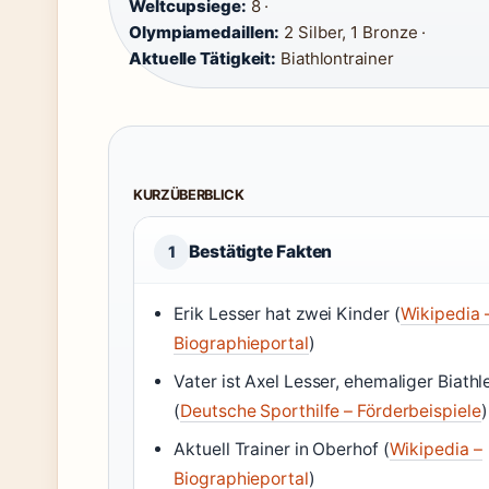
Weltcupsiege:
8 ·
Olympiamedaillen:
2 Silber, 1 Bronze ·
Aktuelle Tätigkeit:
Biathlontrainer
KURZÜBERBLICK
Bestätigte Fakten
1
Erik Lesser hat zwei Kinder (
Wikipedia 
Biographieportal
)
Vater ist Axel Lesser, ehemaliger Biathl
(
Deutsche Sporthilfe – Förderbeispiele
)
Aktuell Trainer in Oberhof (
Wikipedia –
Biographieportal
)