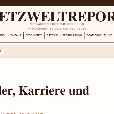
ETZWELTREPO
NETZWELTREPORT TAGESBRIEFING
AKTUALISIERT 03:06
16 ARTIKEL HEUTE
UNS
KONTAKT
GESCHICHTE
DATENSCHUTZERKLÄRUNG
COOKIE-RICHTLINIE
T
der, Karriere und