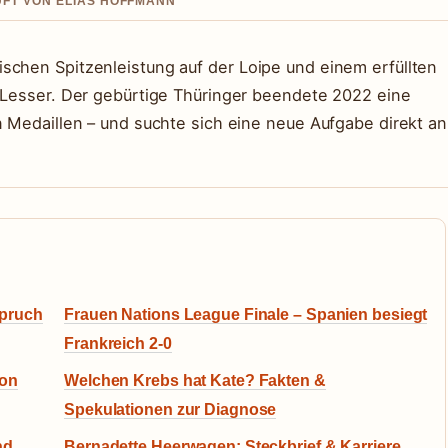
UFT VON ELIAS HOFFMANN
schen Spitzenleistung auf der Loipe und einem erfüllten
k Lesser. Der gebürtige Thüringer beendete 2022 eine
n Medaillen – und suchte sich eine neue Aufgabe direkt an
spruch
Frauen Nations League Finale – Spanien besiegt
Frankreich 2-0
son
Welchen Krebs hat Kate? Fakten &
Spekulationen zur Diagnose
nd
Bernadette Heerwagen: Steckbrief & Karriere