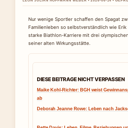
LEON JULIAN HOFFMANN WEBER • 2026-06-14 • GEPR
Nur wenige Sportler schaffen den Spagat zwi
Familienleben so selbstverständlich wie Eri
starke Biathlon-Karriere mit drei olympische
seiner alten Wirkungsstätte.
DIESE BEITRAGE NICHT VERPASSEN
Maike Kohl-Richter: BGH weist Gewinnan
ab
Deborah Jeanne Rowe: Leben nach Jack
Bette Davis: Leben, Filme, Beziehungen u