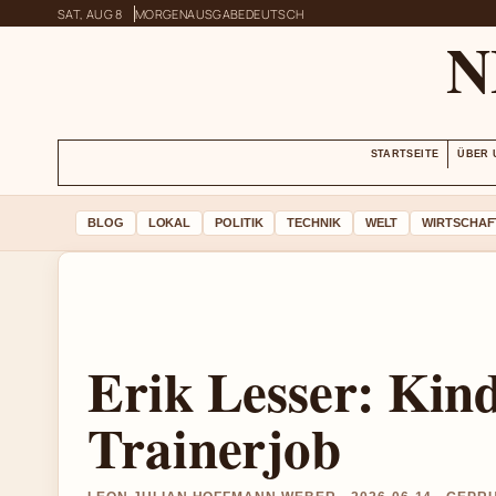
SAT, AUG 8
MORGENAUSGABE
DEUTSCH
N
STARTSEITE
ÜBER 
BLOG
LOKAL
POLITIK
TECHNIK
WELT
WIRTSCHAF
Erik Lesser: Kin
Trainerjob