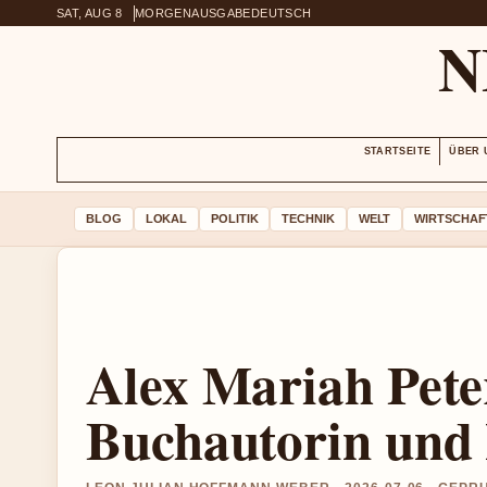
SAT, AUG 8
MORGENAUSGABE
DEUTSCH
N
STARTSEITE
ÜBER 
BLOG
LOKAL
POLITIK
TECHNIK
WELT
WIRTSCHAF
Alex Mariah Pet
Buchautorin und 