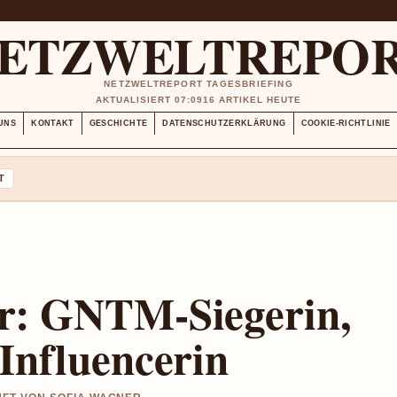
ETZWELTREPO
NETZWELTREPORT TAGESBRIEFING
AKTUALISIERT 07:09
16 ARTIKEL HEUTE
UNS
KONTAKT
GESCHICHTE
DATENSCHUTZERKLÄRUNG
COOKIE-RICHTLINIE
T
er: GNTM-Siegerin,
Influencerin