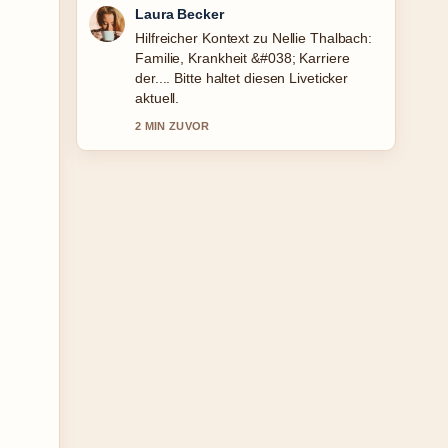
Nico Hoffmann
Die Berichterstattung zu Kiwi Vogel:
Steckbrief, Arten, Lebenserwartung
&#038; Schutz wirkt solide und sehr gut
nachvollziehbar.
4 MIN ZUVOR