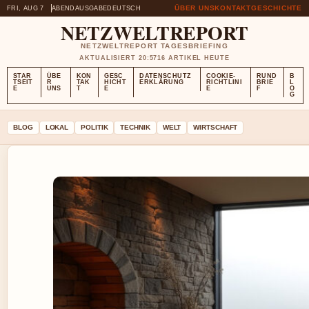
ÜBER UNS
KONTAKT
GESCHICHTE
FRI, AUG 7
ABENDAUSGABE
DEUTSCH
NETZWELTREPORT
NETZWELTREPORT TAGESBRIEFING
AKTUALISIERT 20:57
16 ARTIKEL HEUTE
STAR
ÜBE
KON
GESC
DATENSCHUTZ
COOKIE-
RUND
B
TSEIT
R
TAK
HICHT
ERKLÄRUNG
RICHTLINI
BRIE
L
E
UNS
T
E
E
F
O
G
BLOG
LOKAL
POLITIK
TECHNIK
WELT
WIRTSCHAFT