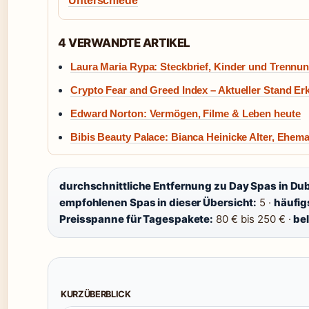
Unterschiede
4 VERWANDTE ARTIKEL
Laura Maria Rypa: Steckbrief, Kinder und Trennu
Crypto Fear and Greed Index – Aktueller Stand Erk
Edward Norton: Vermögen, Filme & Leben heute
Bibis Beauty Palace: Bianca Heinicke Alter, Ehem
durchschnittliche Entfernung zu Day Spas in Dub
empfohlenen Spas in dieser Übersicht:
5 ·
häufig
Preisspanne für Tagespakete:
80 € bis 250 € ·
be
KURZÜBERBLICK