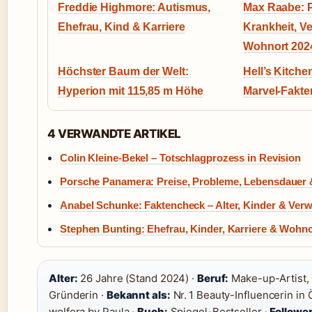
Freddie Highmore: Autismus,
Max Raabe: P
Ehefrau, Kind & Karriere
Krankheit, 
Wohnort 202
Höchster Baum der Welt:
Hell’s Kitche
Hyperion mit 115,85 m Höhe
Marvel-Fakte
4 VERWANDTE ARTIKEL
Colin Kleine-Bekel – Totschlagprozess in Revision
Porsche Panamera: Preise, Probleme, Lebensdauer 
Anabel Schunke: Faktencheck – Alter, Kinder & Ver
Stephen Bunting: Ehefrau, Kinder, Karriere & Wohno
Alter:
26 Jahre (Stand 2024) ·
Beruf:
Make-up-Artist, I
Gründerin ·
Bekannt als:
Nr. 1 Beauty-Influencerin in 
wolfera by Paula ·
Buch:
Spiegel-Bestseller ·
Follower