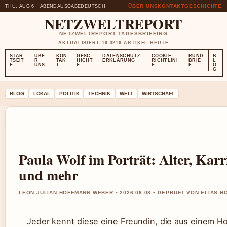
ÜBER UNS
KONTAKT
GESCHICHTE
THU, AUG 6
ABENDAUSGABE
DEUTSCH
NETZWELTREPORT
NETZWELTREPORT TAGESBRIEFING
AKTUALISIERT 19:32
16 ARTIKEL HEUTE
STAR
ÜBE
KON
GESC
DATENSCHUTZ
COOKIE-
RUND
B
TSEIT
R
TAK
HICHT
ERKLÄRUNG
RICHTLINI
BRIE
L
E
UNS
T
E
E
F
O
G
BLOG
LOKAL
POLITIK
TECHNIK
WELT
WIRTSCHAFT
Paula Wolf im Porträt: Alter, Karr
und mehr
LEON JULIAN HOFFMANN WEBER • 2026-06-08 • GEPRUFT VON ELIAS 
Jeder kennt diese eine Freundin, die aus einem Ho